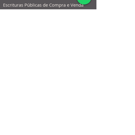
Escrituras Públicas de Compra e Venda
de Imóveis, de Doação, de Permuta etc.;
Regularização de imóveis;
Usucapião; Retificação de área;
Desmembramento e Loteamentos;
Acompanhamento junto aos Cartórios
de Registro de Imóveis, entre outros.
Quero falar com um Advogado especialista.
ESCRITÓRIO ESPECIALIZADO
EM DIREITO IMOBILIÁRIO E
DIREITO DAS SUCESSÕES