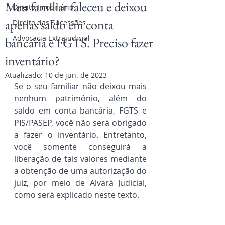
Meu familiar faleceu e deixou
Direito Imobiliário
apenas saldo em conta
Direito das Sucessões
Advocacia Extrajudicial
bancária e FGTS. Preciso fazer
inventário?
Atualizado:
10 de jun. de 2023
Se o seu familiar não deixou mais 
nenhum patrimônio, além do 
saldo em conta bancária, FGTS e 
PIS/PASEP, você não será obrigado 
a fazer o inventário. Entretanto, 
você somente conseguirá a 
liberação de tais valores mediante 
a obtenção de uma autorização do 
juiz, por meio de Alvará Judicial, 
como será explicado neste texto.