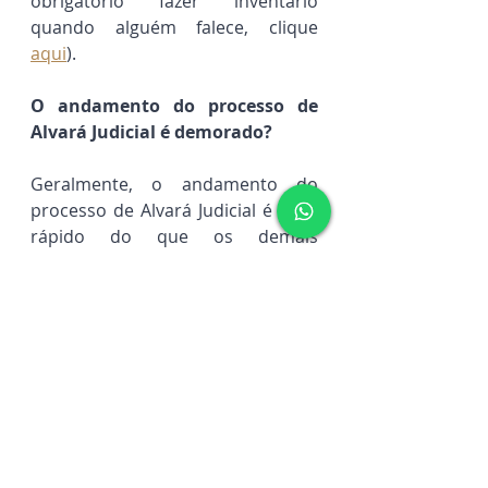
obrigatório fazer inventário 
quando alguém falece, clique 
aqui
).
O andamento do processo de 
Alvará Judicial é demorado?
Geralmente, o andamento do 
processo de Alvará Judicial é mais 
rápido do que os demais 
processos, tendo em vista que o 
que se busca é apenas a 
autorização do juiz para a 
liberação dos valores, após a 
análise e verificação de todos os 
documentos.
O Alvará Judicial é um 
procedimento mais simplificado, 