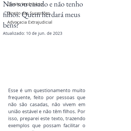
Não sou casado e não tenho
Direito Imobiliário
filhos. Quem herdará meus
Direito das Sucessões
Advocacia Extrajudicial
bens?
Atualizado:
10 de jun. de 2023
Esse é um questionamento muito 
frequente, feito por pessoas que 
não são casadas, não vivem em 
união estável e não têm filhos. Por 
isso, preparei este texto, trazendo 
exemplos que possam facilitar o 