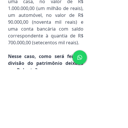
uma casa, no valor de R$ 
1.000.000,00 (um milhão de reais), 
um automóvel, no valor de R$ 
90.000,00 (noventa mil reais) e 
uma conta bancária com saldo 
correspondente à quantia de R$ 
700.000,00 (setecentos mil reais).
Nesse caso, como será feita a 
divisão do patrimônio deixado 
por Roberto?
Os quatro irmãos de Roberto não 
receberão a sua herança, uma vez 
que todo o seu patrimônio foi 
direcionando à Maria, por meio de 
seu testamento.
Como já mencionado, os 