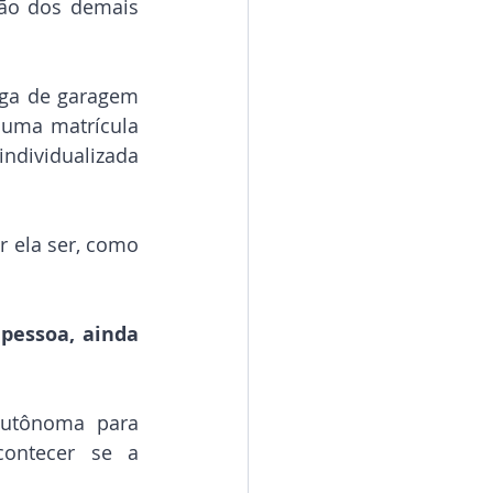
ão dos demais 
a de garagem 
uma matrícula 
ndividualizada 
 ela ser, como 
essoa, ainda 
utônoma para 
ntecer se a 