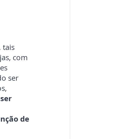
 tais 
jas, com 
es 
o ser 
s, 
ser 
nção de 