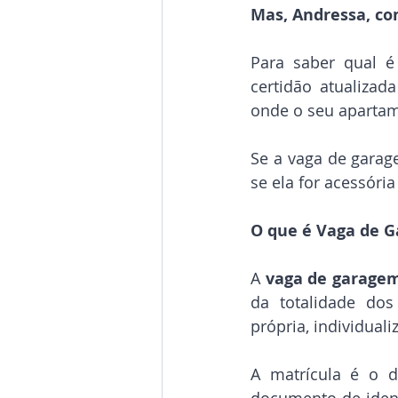
Mas, Andressa, co
Para saber qual é
certidão atualizad
onde o seu apartame
Se a vaga de garag
se ela for acessór
O que é Vaga de 
A 
vaga de garage
da totalidade dos
própria, individual
A matrícula é o d
documento de ident