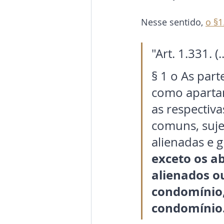
Nesse sentido, 
o §1
"Art. 1.331. (..
§ 1 o As part
como apartame
as respectiva
comuns, suje
alienadas e g
exceto os ab
alienados o
condomínio,
condomínio