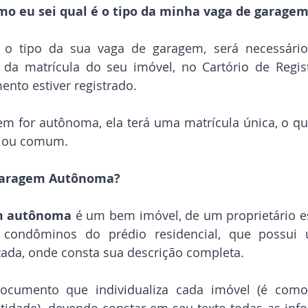
mo eu sei qual é o tipo da minha vaga de garage
 o tipo da sua vaga de garagem, será necessário
a da matrícula do seu imóvel, no Cartório de Regis
nto estiver registrado.
em for autônoma, ela terá uma matrícula única, o qu
ia ou comum.
Garagem Autônoma?
m autônoma
 é um bem imóvel, de um proprietário es
 condôminos do prédio residencial, que possui 
izada, onde consta sua descrição completa.
ocumento que individualiza cada imóvel (é como
idade), devendo constar em seu texto todas as info