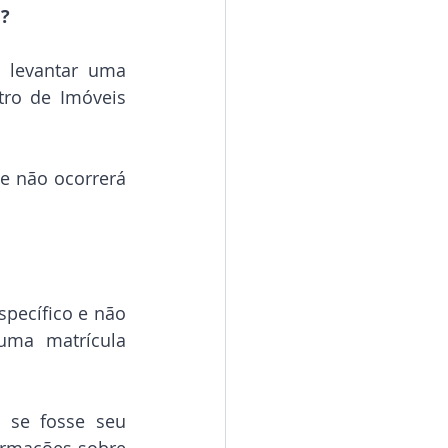
m?
 levantar uma 
tro de Imóveis 
e não ocorrerá 
pecífico e não 
uma matrícula 
 se fosse seu 
rmações sobre 