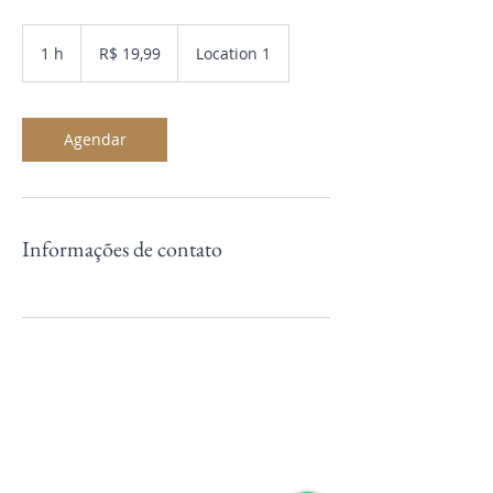
19,99
Reais
1 h
1
R$ 19,99
Location 1
brasileiros
Agendar
Informações de contato