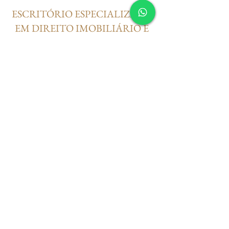
ESCRITÓRIO ESPECIALIZADO
EM DIREITO IMOBILIÁRIO E
DIREITO DAS SUCESSÕES
Formulário de inscrição
Enviar
contato@petitmarchi.adv.br
©2025 Petit Marchi Advocacia - Todos os direitos
reservados.